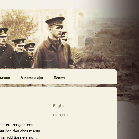
urces
À notre sujet
Events
English
Français
iel en français dès
antillon des documents
nts additionnels sont