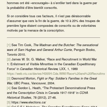
hommes ont été «encouragés» à s’enrôler tard dans la guerre par
la probabilité d’être bientôt conscrits.
Si on considère tous ces facteurs, il n’est pas déraisonnable
d’assumer que vers la fin de la guerre, de 10 à 20% des troupes de
première ligne étaient composées de conscrits ou de volontaires
motivés par la menace de la conscription.
[1]
See Tim Cook,
The Madman and the Butcher: The sensational
wars of Sam Hughes and General Arthur Currie
, Penguin Books,
Toronto 2010.
[2]
James W. St. G. Walker, “Race and Recruitment in World War
1: Enlistment of Visible Minorities in the Canadian Expeditionary
Force” in
Canadian Historical Review,
LXX, 1, 1989
https://web.viu.ca/davies/H355H.Cda.WWI/Race%20and%20Recruit
[3]
Desmond Morton,
Fight or Pay: Soldier’s Families in the Great
War,
UBC Press, Vancouver, 2004.
[4]
See Gordon L. Heath, “The Protestant Denominational Press
and the Conscription Crisis in Canada 1917-1918” in
CCHA
Historical Studies,
78 (2012), 27-46.
[5]
https://www.elections.ca/
[6]
Col G.E.L Nicholson,
The Canadian Expeditionary Force 1914-