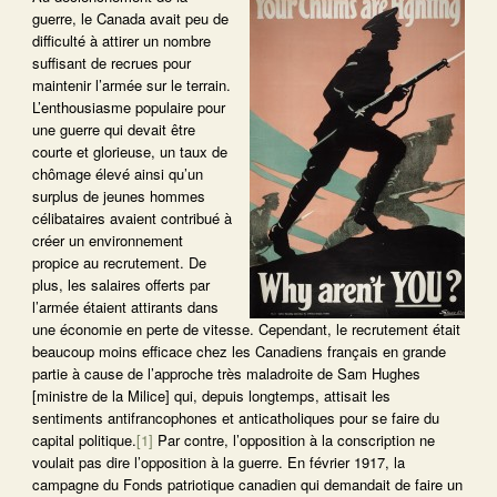
guerre, le Canada avait peu de
difficulté à attirer un nombre
suffisant de recrues pour
maintenir l’armée sur le terrain.
L’enthousiasme populaire pour
une guerre qui devait être
courte et glorieuse, un taux de
chômage élevé ainsi qu’un
surplus de jeunes hommes
célibataires avaient contribué à
créer un environnement
propice au recrutement. De
plus, les salaires offerts par
l’armée étaient attirants dans
une économie en perte de vitesse. Cependant, le recrutement était
beaucoup moins efficace chez les Canadiens français en grande
partie à cause de l’approche très maladroite de Sam Hughes
[ministre de la Milice] qui, depuis longtemps, attisait les
sentiments antifrancophones et anticatholiques pour se faire du
capital politique.
[1]
Par contre, l’opposition à la conscription ne
voulait pas dire l’opposition à la guerre. En février 1917, la
campagne du Fonds patriotique canadien qui demandait de faire un